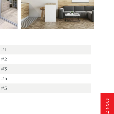
 #1
 #2
 #3
e #4
 #5