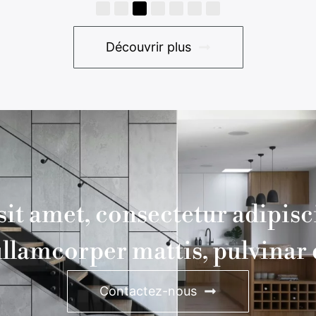
Découvrir plus
 amet, consectetur adipiscing
ullamcorper mattis, pulvinar 
Contactez-nous