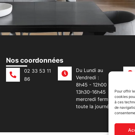
Nos coordonnées
Du Lundi au
02 33 53 11
Vendredi :
86
8h45 - 12h00 |
13h30-16h45
Pour offrir 
cookies pour
mercredi fermé
à ces techn
toute la journée
de navigatio
consentement
Ac