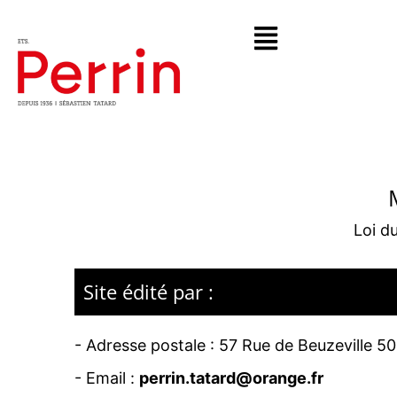
Loi d
Site édité par :
- Adresse postale :
57 Rue de Beuzeville 5
- Email :
perrin.tatard@orange.fr