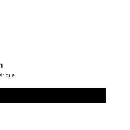
n
érique