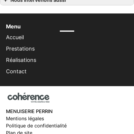
Nous intervenons aussi
Isolation
Isolation à Barneville-Carteret
Isolation à Bricquebec-en-Cotentin
Isolation à Cherbourg-en-Cotentin
Menu
Isolation à La Hague
Isolation à Martinvast
Isolation à Saint-Pierre-Église
Accueil
Isolation à Les Pieux
Isolation à Montebourg
Prestations
Isolation à Saint-Vaast-la-Hougue
Isolation à Valognes
Réalisations
Contact
MENUISERIE PERRIN
Mentions légales
Politique de confidentialité
Plan de site