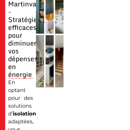
Martinvast
-
Stratégies
efficaces
pour
diminuer
vos
dépenses
en
énergie
En
optant
pour des
solutions
d’
isolation
adaptées,
vous